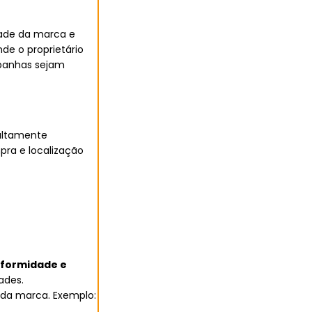
dade da marca e
e o proprietário
mpanhas sejam
 altamente
ra e localização
iformidade e
ades.
 da marca. Exemplo: