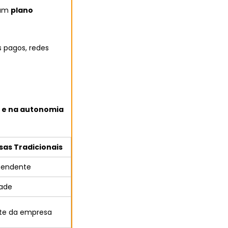
 um
plano
s pagos, redes
 e na autonomia
as Tradicionais
pendente
dade
te da empresa