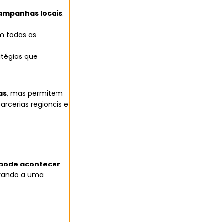
ampanhas locais
.
m todas as
atégias que
as
, mas permitem
arcerias regionais e
 pode acontecer
evando a uma