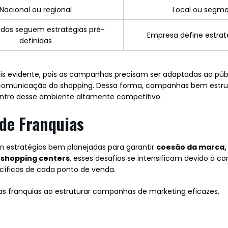
Nacional ou regional
Local ou segm
dos seguem estratégias pré-
Empresa define estraté
definidas
is evidente, pois as campanhas precisam ser adaptadas ao públi
e comunicação do shopping. Dessa forma, campanhas bem estr
ntro desse ambiente altamente competitivo.
 de Franquias
m estratégias bem planejadas para garantir
coesão da marca,
 shopping centers
, esses desafios se intensificam devido à co
íficas de cada ponto de venda.
las franquias ao estruturar campanhas de marketing eficazes.