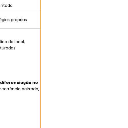
entada
gias próprias
co do local,
uturadas
 diferenciação no
ncorrência acirrada,