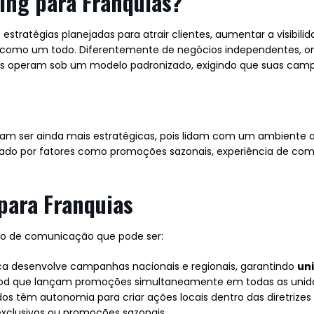
ng para Franquias?
ratégias planejadas para atrair clientes, aumentar a visibili
como um todo. Diferentemente de negócios independentes, ond
ias operam sob um modelo padronizado, exigindo que suas ca
isam ser ainda mais estratégicas, pois lidam com um ambiente
do por fatores como promoções sazonais, experiência de comp
para Franquias
o de comunicação que pode ser:
a desenvolve campanhas nacionais e regionais, garantindo
un
food que lançam promoções simultaneamente em todas as unid
 têm autonomia para criar ações locais dentro das diretrizes
xclusivos ou promoções sazonais.