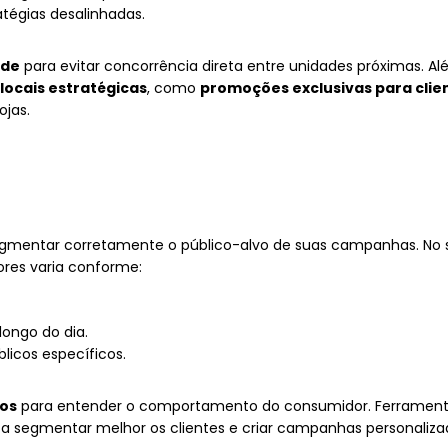
tégias desalinhadas.
ade
para evitar concorrência direta entre unidades próximas. Al
locais estratégicas
, como
promoções exclusivas para clie
ojas.
segmentar corretamente o público-alvo de suas campanhas. No 
ores varia conforme:
ongo do dia.
licos específicos.
dos
para entender o comportamento do consumidor. Ferrame
 segmentar melhor os clientes e criar campanhas personalizad