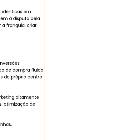
r idênticas em
bém à disputa pela
 franquia, criar
nversões.
da de compra fluida
s do próprio centro
rketing altamente
ds, otimização de
anhas.