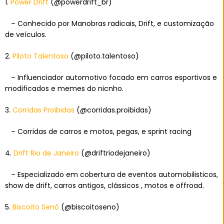
1.
Power Drift
(@powerdrift_br)
– Conhecido por Manobras radicais, Drift, e customização
de veículos.
2.
Piloto Talentoso
(@piloto.talentoso)
– Influenciador automotivo focado em carros esportivos e
modificados e memes do nicnho.
3.
Corridas Proibidas
(@corridas.proibidas)
– Corridas de carros e motos, pegas, e sprint racing
4.
Drift Rio de Janeiro
(@driftriodejaneiro)
– Especializado em cobertura de eventos automobilisticos,
show de drift, carros antigos, clássicos , motos e offroad.
5.
Biscoito Senô
(@biscoitoseno)